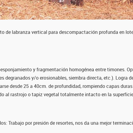
to de labranza vertical para descompactación profunda en lot
r el esponjamiento y fragmentación homogénea entre timones. O
es degranados y/o erosionables, siembra directa, etc.). Logra d
zarse desde 25 a 40cm. de profundidad, rompiendo capas dura
 al rastrojo o tapiz vegetal totalmente intacto en la superficie
os: Trabajo por presión de resortes, nos da una mejor terminació